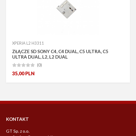
Promocja
Bestseller
Nowość
Pokaż tylko dostępne
Producent
XPERIA L2 H3311
ZŁĄCZE SD SONY C4, C4 DUAL, C5 ULTRA, C5
ULTRA DUAL, L2, L2 DUAL
(0)





35,00
PLN
KONTAKT
GT Sp. z o.o.