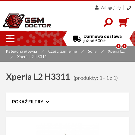
Zaloguj się
607
858
300

Darmowa dostawa
już od 500zł


Kategoria główna
Części zamienne
Sony
Xperia L...
|
|
|
Xperia L2 H3311
|
Xperia L2 H3311
(produkty: 1 - 1 z 1)
POKAŻ FILTRY
Zakres cen
do
Sortuj według