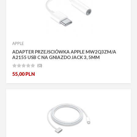
Promocja
Bestseller
Nowość
Pokaż tylko dostępne
Producent
APPLE
ADAPTER PRZEJSCIÓWKA APPLE MW2Q3ZM/A
A2155 USB C NA GNIAZDO JACK 3, 5MM
(0)





55,00
PLN