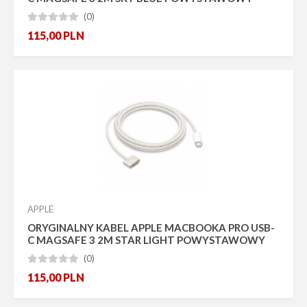
(0)





115,00
PLN
APPLE
ORYGINALNY KABEL APPLE MACBOOKA PRO USB-
C MAGSAFE 3 2M STAR LIGHT POWYSTAWOWY
(0)





115,00
PLN