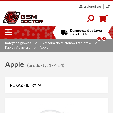
Zaloguj się
607
858
300

Darmowa dostawa
już od 500zł


Kategoria główna
Akcesoria do telefonów i tabletów
|
|
Kable / Adaptery
Apple
|
Apple
(produkty: 1 - 4 z 4)
POKAŻ FILTRY
Zakres cen
do
Sortuj według