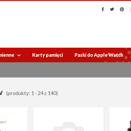
mienne
Karty pamięci
Paski do Apple Watch

w
(produkty: 1 - 24 z 140)