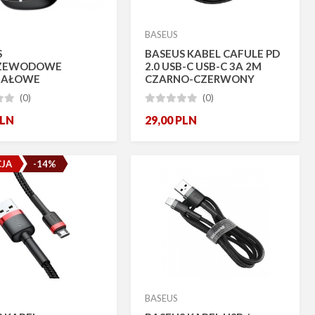
BASEUS
S
BASEUS KABEL CAFULE PD
RZEWODOWE
2.0 USB-C USB-C 3A 2M
NAŁOWE
CZARNO-CZERWONY
WKI BOWIE E19 BT
(0)
(0)







DPORNE IPX5
LN
29,00
PLN
JA
-14%
BASEUS