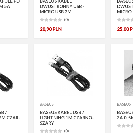
AFULE PD
BASEUS KABEL
BASEUS
 M 5A
DWUSTRONNY USB -
DWUST
MICRO USB 2M
MICRO 
(0)








20,90
PLN
25,00
P
BASEUS
BASEUS
B /
BASEUS KABEL USB /
BASEUS
 2M CZAR-
LIGHTNING 1M CZARNO-
3A 0, 
SZARY



(0)




