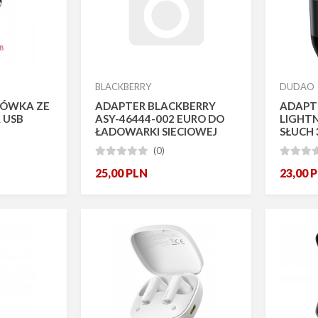
BLACKBERRY
DUDAO
IÓWKA ZE
ADAPTER BLACKBERRY
ADAPT
 USB
ASY-46444-002 EURO DO
LIGHT
ŁADOWARKI SIECIOWEJ
SŁUCH 
BULK
(0)








25,00
PLN
23,00
P