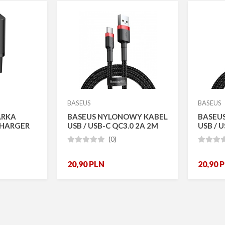
BASEUS
BASEUS
ARKA
BASEUS NYLONOWY KABEL
BASEU
 CHARGER
USB / USB-C QC3.0 2A 2M
USB / 
(0)








20,90
PLN
20,90
P