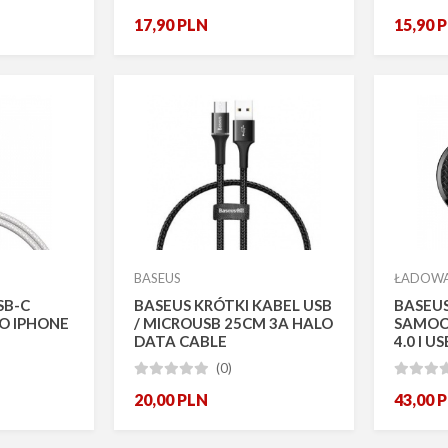
17,90
PLN
15,90
P
BASEUS
ŁADOW
SB-C
BASEUS KRÓTKI KABEL USB
BASEU
O IPHONE
/ MICROUSB 25CM 3A HALO
SAMOC
DATA CABLE
4.0 I U
PODŚWIETLANY LED
(0)








20,00
PLN
43,00
P