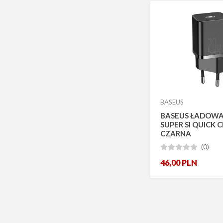
BASEUS
BASEUS ŁADOW
SUPER SI QUICK
CZARNA
(0)





46,00
PLN