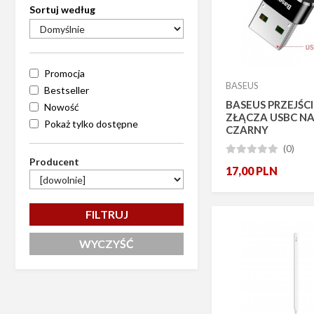
Sortuj według
Promocja
BASEUS
Bestseller
BASEUS PRZEJŚC
Nowość
ZŁĄCZA USBC NA
Pokaż tylko dostępne
CZARNY
(0)





Producent
17,00
PLN