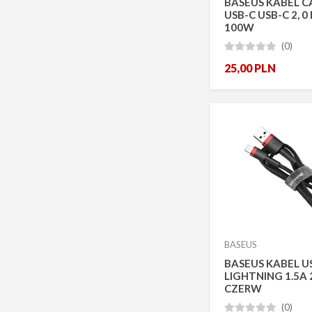
BASEUS KABEL C
USB-C USB-C 2, 0
100W
(0)





25,00
PLN
BASEUS
BASEUS KABEL US
LIGHTNING 1.5A
CZERW
(0)




