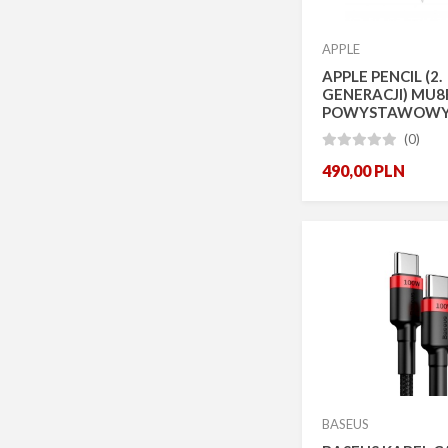
APPLE
APPLE PENCIL (2.
GENERACJI) MU
POWYSTAWOW
(0)





490,00
PLN
BASEUS