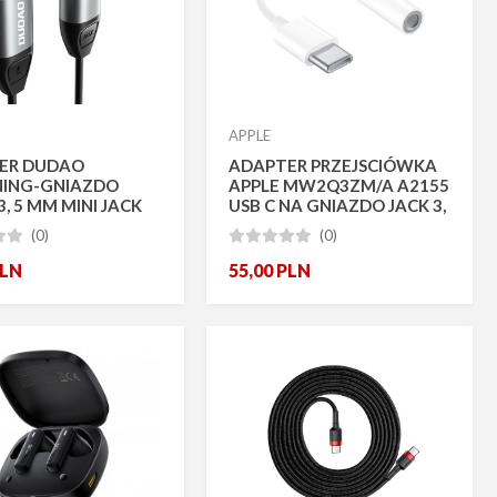
APPLE
ER DUDAO
ADAPTER PRZEJSCIÓWKA
NING-GNIAZDO
APPLE MW2Q3ZM/A A2155
3, 5 MM MINI JACK
USB C NA GNIAZDO JACK 3,
5MM
(0)
(0)







LN
55,00
PLN