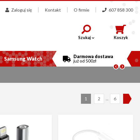
Zaloguj się
Kontakt
O firmie
607 858 300
Szukaj
Koszyk
Darmowa dostawa
Samsung Watch
już od 500zł


N
...
1
2
6