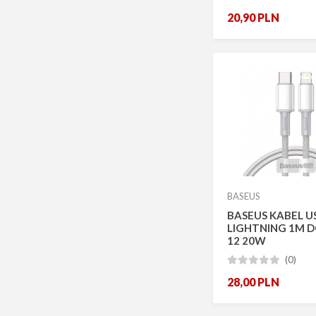
20,90
PLN
BASEUS
BASEUS KABEL U
LIGHTNING 1M D
12 20W
(0)





28,00
PLN