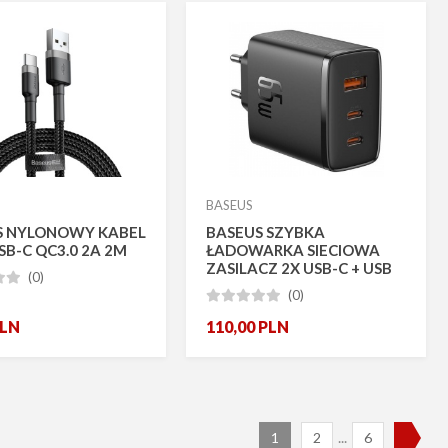
BASEUS
S NYLONOWY KABEL
BASEUS SZYBKA
USB-C QC3.0 2A 2M
ŁADOWARKA SIECIOWA
ZASILACZ 2X USB-C + USB
(0)


65W
(0)





LN
110,00
PLN
N
...
1
2
6