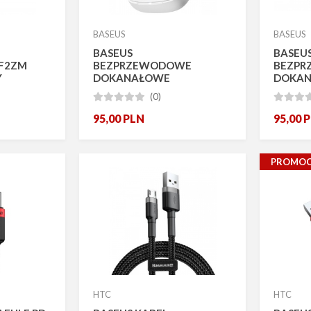
BASEUS
BASEUS
BASEUS
BASEU
8F2ZM
BEZPRZEWODOWE
BEZP
Y
DOKANAŁOWE
DOKA
SŁUCHAWKI BOWIE E19 BT
SŁUCHA
(0)








WODOODPORNE IPX5
WODOO
95,00
PLN
95,00
P
PROMOC
HTC
HTC