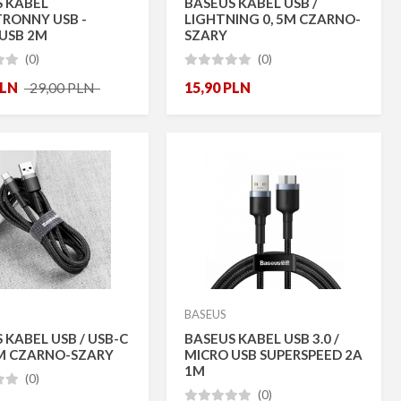
 KABEL
BASEUS KABEL USB /
RONNY USB -
LIGHTNING 0, 5M CZARNO-
USB 2M
SZARY
(0)
(0)







LN
29,00
PLN
15,90
PLN
BASEUS
 KABEL USB / USB-C
BASEUS KABEL USB 3.0 /
5M CZARNO-SZARY
MICRO USB SUPERSPEED 2A
1M
(0)


(0)




