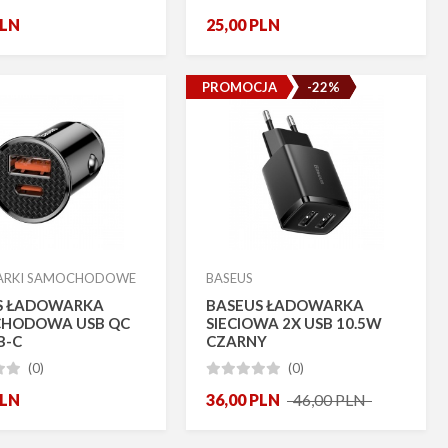
LN
25,00
PLN
PROMOCJA
-22%
ARKI SAMOCHODOWE
BASEUS
S ŁADOWARKA
BASEUS ŁADOWARKA
HODOWA USB QC
SIECIOWA 2X USB 10.5W
SB-C
CZARNY
(0)
(0)







LN
36,00
PLN
46,00
PLN