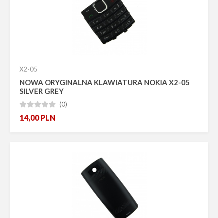
Promocja
Bestseller
Nowość
Pokaż tylko dostępne
Producent
X2-05
NOWA ORYGINALNA KLAWIATURA NOKIA X2-05
SILVER GREY
(0)





14,00
PLN