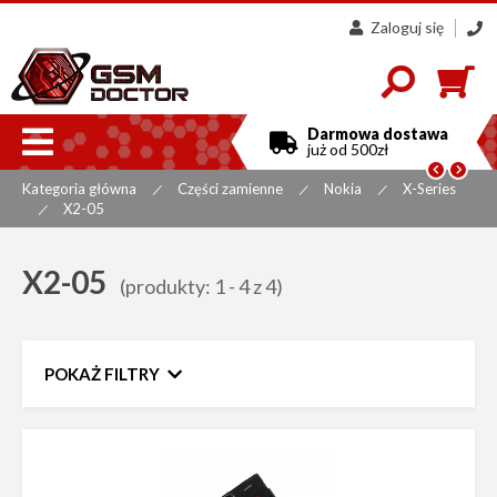
Zaloguj się
607
858
300

Darmowa dostawa
już od 500zł


Kategoria główna
Części zamienne
Nokia
X-Series
|
|
|
X2-05
|
X2-05
(produkty: 1 - 4 z 4)
POKAŻ FILTRY
Zakres cen
do
Sortuj według