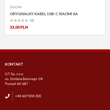
XIAOMI
ORYGINALNY KABEL USB-C XIAOMI 6A
(0)





33,00
PLN
KONTAKT
GT Sp. z o.o.
os. Stefana Batorego 14i
Poznań 60-687
+48 607 858 300