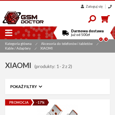
Zaloguj się
607
858
300

Darmowa dostawa
już od 500zł


Kategoria główna
Akcesoria do telefonów i tabletów
|
|
Kable / Adaptery
XIAOMI
|
XIAOMI
(produkty: 1 - 2 z 2)
POKAŻ FILTRY
Zakres cen
PROMOCJA
-17%
do
Sortuj według