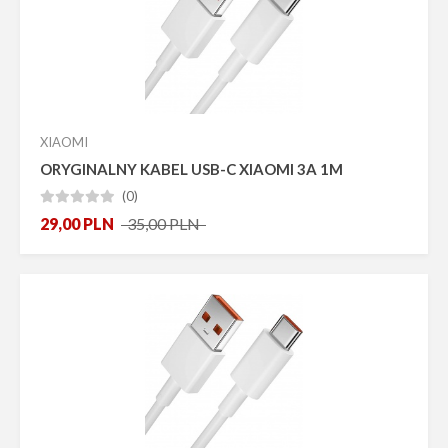
Promocja
Bestseller
Nowość
Pokaż tylko dostępne
Producent
XIAOMI
ORYGINALNY KABEL USB-C XIAOMI 3A 1M
(0)





29,00
PLN
35,00
PLN