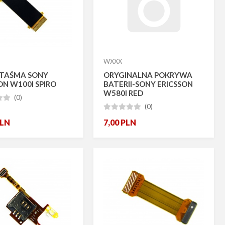
WXXX
TAŚMA SONY
ORYGINALNA POKRYWA
ON W100I SPIRO
BATERII-SONY ERICSSON
W580I RED
(0)


(0)





LN
7,00
PLN