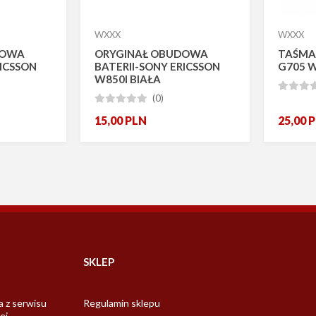
WXXX
WXXX
DOWA
ORYGINAŁ OBUDOWA
TAŚMA
RICSSON
BATERII-SONY ERICSSON
G705 
W850I BIAŁA



(0)





15,00
PLN
25,00
P
SKLEP
a z serwisu
Regulamin sklepu
ej