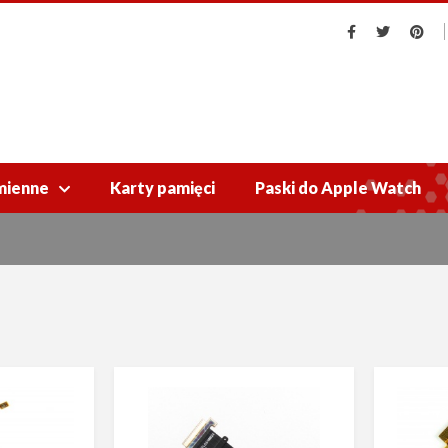
mienne
Karty pamięci
Paski do Apple Watch
