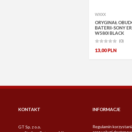
WXXX
ORYGINAŁ OBU
BATERII-SONY E
W580I BLACK
(0)





13,00
PLN
KONTAKT
INFORMACJE
Regulamin korzystani
GT Sp. z o.o.
oraz usługi dostępow