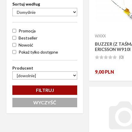
Sortuj według
Promocja
WXXX
Bestseller
BUZZER (Z TAŚM
Nowość
ERICSSON W910I
Pokaż tylko dostępne
(0)





Producent
9,00
PLN