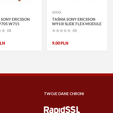
WXXX
 SONY ERICSSON
TAŚMA SONY ERICSSON
W705 W715
W910I SLIDE FLEX MODULE
(0)
(0)







LN
9,00
PLN
TWOJE DANE CHRONI