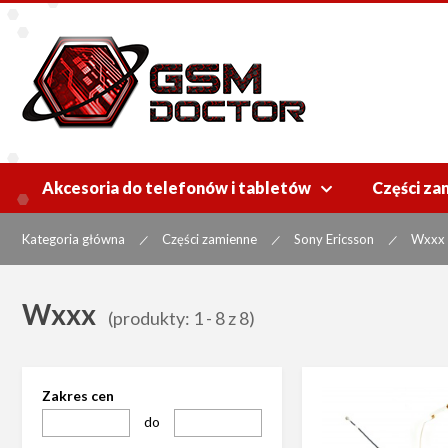
Akcesoria do telefonów i tabletów
Części za

Kategoria główna
Części zamienne
Sony Ericsson
Wxxx
|
|
|
Wxxx
(produkty: 1 - 8 z 8)
Zakres cen
do