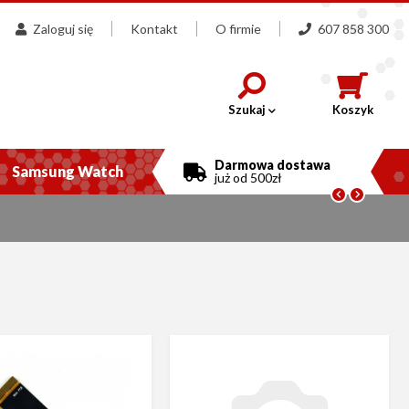
Zaloguj się
Kontakt
O firmie
607 858 300
Szukaj
Koszyk
Darmowa dostawa
Samsung Watch
już od 500zł

