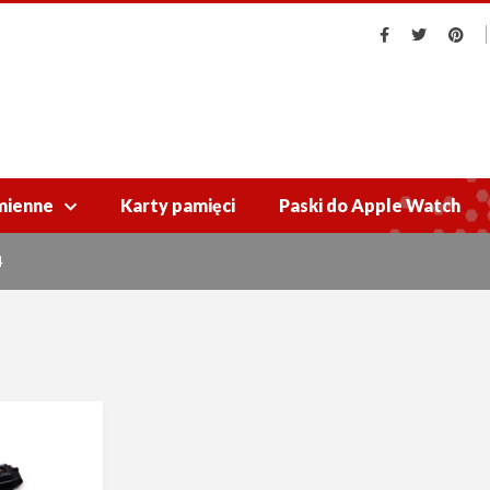
mienne
Karty pamięci
Paski do Apple Watch

4