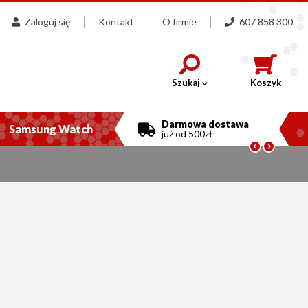
Zaloguj się
Kontakt
O firmie
607 858 300
Szukaj
Koszyk
Darmowa dostawa
Samsung Watch
już od 500zł

