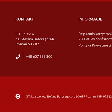
KONTAKT
INFORMACJE
Regulamin korzystani
GT Sp. z o.o.
oraz usługi dostępow
os. Stefana Batorego 14i
Poznań 60-687
Polityka Prywatności 
+48 607 858 300
GT Sp. z o.o. os. Stefana Batorego 14i, 60-687 Poznań, NIP: 9