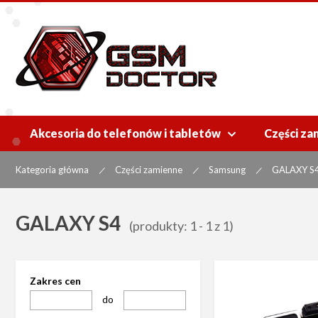
Akcesoria do telefonów i tabletów
Części za

Kategoria główna
Części zamienne
Samsung
GALAXY S
|
|
|
GALAXY S4
(produkty: 1 - 1 z 1)
Zakres cen
do