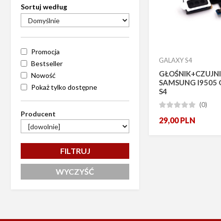
Sortuj według
Promocja
GALAXY S4
Bestseller
GŁOŚNIK+CZUJN
Nowość
SAMSUNG I9505
Pokaż tylko dostępne
S4
(0)





Producent
29,00
PLN