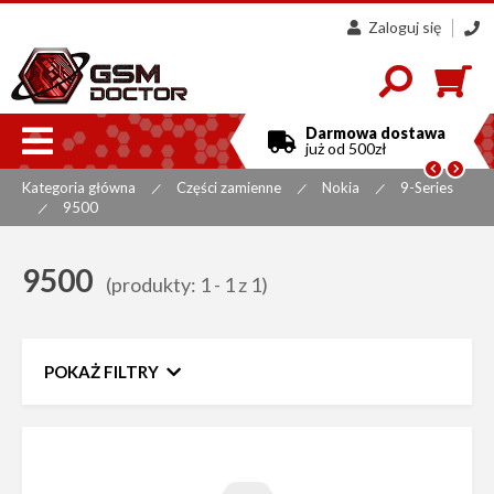
Zaloguj się
607
858
300

Darmowa dostawa
już od 500zł


Kategoria główna
Części zamienne
Nokia
9-Series
|
|
|
9500
|
9500
(produkty: 1 - 1 z 1)
POKAŻ FILTRY
Zakres cen
do
Sortuj według