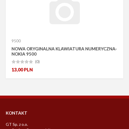
Promocja
Bestseller
Nowość
Pokaż tylko dostępne
Producent
9500
NOWA ORYGINALNA KLAWIATURA NUMERYCZNA-
NOKIA 9500
(0)





13,00
PLN
KONTAKT
GT Sp. z o.o.