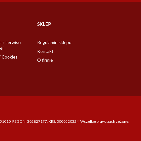
SKLEP
a z serwisu
Regulamin sklepu
ej
Kontakt
i Cookies
O firmie
721251010, REGON: 302827177, KRS: 0000520324. Wszelkie prawa zastrzeżone.