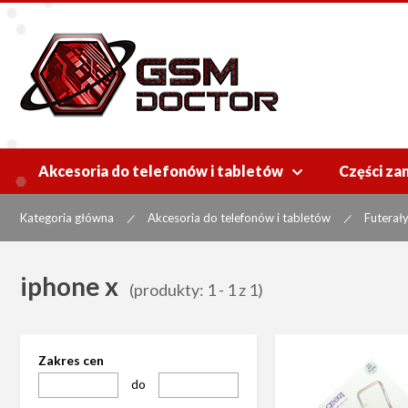
Akcesoria do telefonów i tabletów
Części za

Kategoria główna
Akcesoria do telefonów i tabletów
Futerał
|
|
iphone x
(produkty: 1 - 1 z 1)
Zakres cen
do