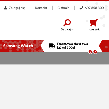
Zaloguj się
Kontakt
O firmie
607 858 300
Szukaj
Koszyk
Darmowa dostawa
Samsung Watch
już od 500zł

