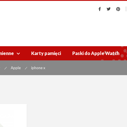
mienne
Karty pamięci
Paski do Apple Watch

y
Apple
iphone x
|
|