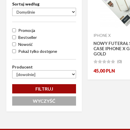
Sortuj według
Promocja
IPHONE X
Bestseller
NOWY FUTERAŁ S
Nowość
CASE IPHONE X 
Pokaż tylko dostępne
GOLD
(0)





Producent
45,00
PLN