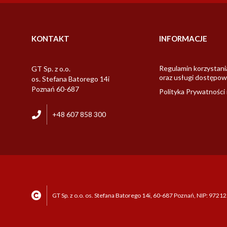
KONTAKT
INFORMACJE
Regulamin korzystani
GT Sp. z o.o.
oraz usługi dostępow
os. Stefana Batorego 14i
Poznań 60-687
Polityka Prywatności 
+48 607 858 300
GT Sp. z o.o. os. Stefana Batorego 14i, 60-687 Poznań, NIP: 9