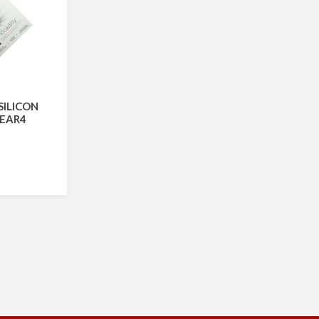
ILICON
GEAR4