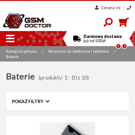
Zaloguj się
607
858
300

Darmowa dostawa
już od 500zł


Kategoria główna
Akcesoria do telefonów i tabletów
|
|
Baterie
Baterie
(produkty: 1 - 10 z 10)
POKAŻ FILTRY
Zakres cen
do
Sortuj według