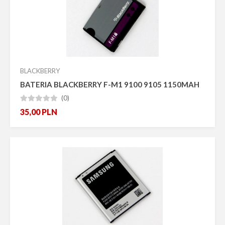
Promocja
Bestseller
Nowość
Pokaż tylko dostępne
Producent
BLACKBERRY
BATERIA BLACKBERRY F-M1 9100 9105 1150MAH
(0)





35,00
PLN