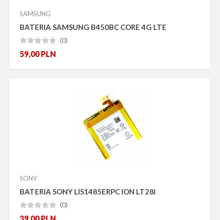
SAMSUNG
BATERIA SAMSUNG B450BC CORE 4G LTE
(0)





59,00
PLN
SONY
BATERIA SONY LIS1485ERPC ION LT28I
(0)





39,00
PLN