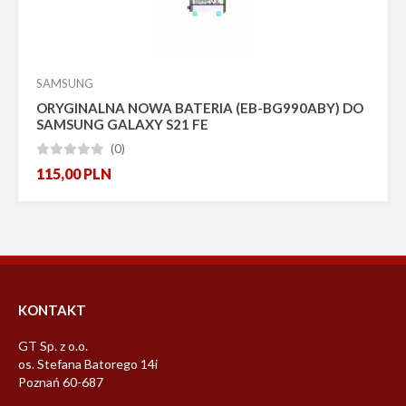
SAMSUNG
ORYGINALNA NOWA BATERIA (EB-BG990ABY) DO
SAMSUNG GALAXY S21 FE
(0)





115,00
PLN
KONTAKT
GT Sp. z o.o.
os. Stefana Batorego 14i
Poznań 60-687