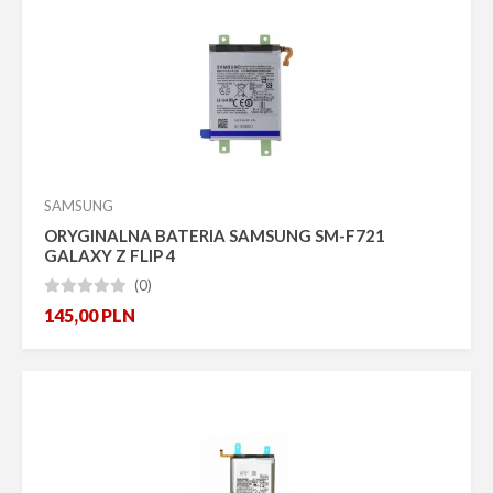
SAMSUNG
ORYGINALNA BATERIA SAMSUNG SM-F721
GALAXY Z FLIP 4
(0)





145,00
PLN