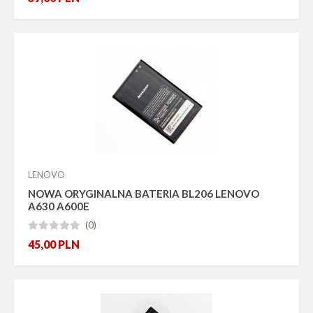
LENOVO
NOWA ORYGINALNA BATERIA BL206 LENOVO
A630 A600E
(0)





45,00
PLN