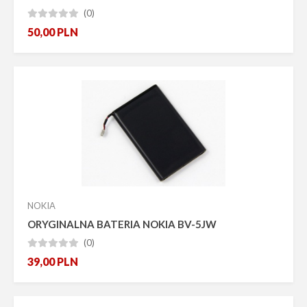
(0)





50,00
PLN
NOKIA
ORYGINALNA BATERIA NOKIA BV-5JW
(0)





39,00
PLN