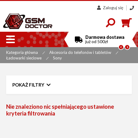
Zaloguj się
607
858
300

Darmowa dostawa
już od 500zł


Kategoria główna
Akcesoria do telefonów i tabletów
|
|
Ładowarki sieciowe
Sony
|
POKAŻ FILTRY
Zakres cen
do
Nie znaleziono nic spełniającego ustawione
kryteria filtrowania
Promocja
Bestseller