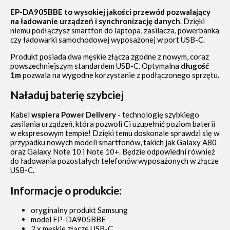
EP-DA905BBE to wysokiej jakości przewód pozwalający
na ładowanie urządzeń i synchronizację danych
. Dzięki
niemu podłączysz smartfon do laptopa, zasilacza, powerbanka
czy ładowarki samochodowej wyposażonej w port USB-C.
Produkt posiada dwa męskie złącza zgodne z nowym, coraz
powszechniejszym standardem USB-C. Optymalna
długość
1m
pozwala na wygodne korzystanie z podłączonego sprzętu.
Naładuj baterię szybciej
Kabel
wspiera Power Delivery
- technologię szybkiego
zasilania urządzeń, która pozwoli Ci uzupełnić poziom baterii
w ekspresowym tempie! Dzięki temu doskonale sprawdzi się w
przypadku nowych modeli smartfonów, takich jak Galaxy A80
oraz Galaxy Note 10 i Note 10+. Będzie odpowiedni również
do ładowania pozostałych telefonów wyposażonych w złącze
USB-C.
Informacje o produkcie:
oryginalny produkt Samsung
model EP-DA905BBE
2 x męskie złącze USB-C