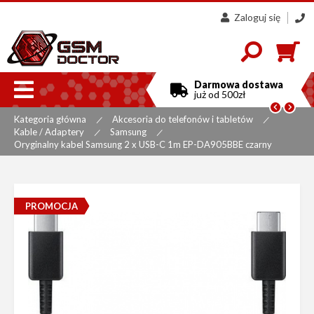
Zaloguj się
607
858
300

Darmowa dostawa
już od 500zł


Kategoria główna
Akcesoria do telefonów i tabletów
|
|
Kable / Adaptery
Samsung
|
|
Oryginalny kabel Samsung 2 x USB-C 1m EP-DA905BBE czarny
PROMOCJA