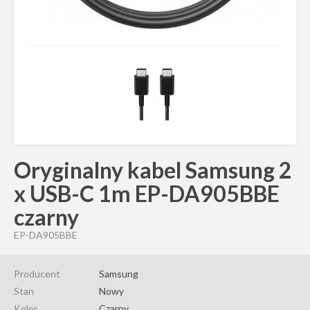
Oryginalny kabel Samsung 2
x USB-C 1m EP-DA905BBE
czarny
EP-DA905BBE
Producent
Samsung
Stan
Nowy
Kolor
Czarny